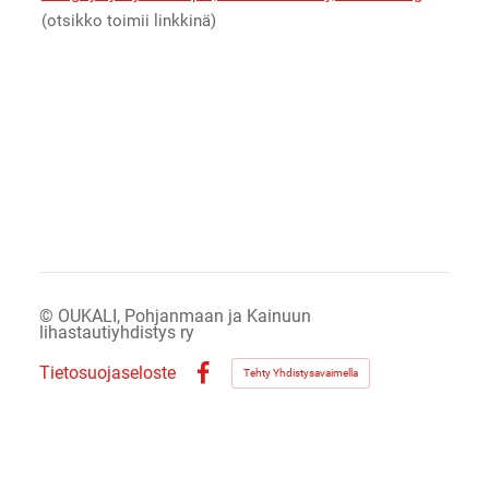
(otsikko toimii linkkinä)
©
OUKALI, Pohjanmaan ja Kainuun
lihastautiyhdistys ry
Tietosuojaseloste
Tehty Yhdistysavaimella
Facebook