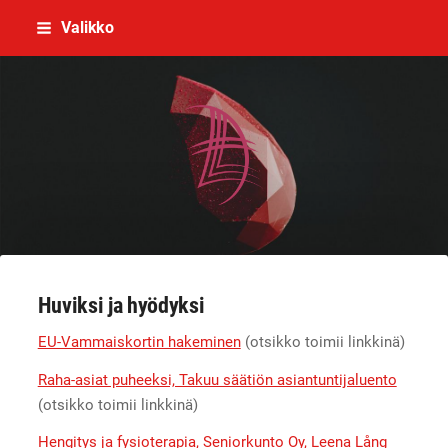
Siirry
Valikko
sivun
sisältöön
OUKALI,Pohjois-Pohjanmaan ja Kainu
Huviksi ja hyödyksi
EU-Vammaiskortin hakeminen
(otsikko toimii linkkinä)
Raha-asiat puheeksi, Takuu säätiön asiantuntijaluento
(otsikko toimii linkkinä)
Hengitys ja fysioterapia, Seniorkunto Oy, Leena Lång