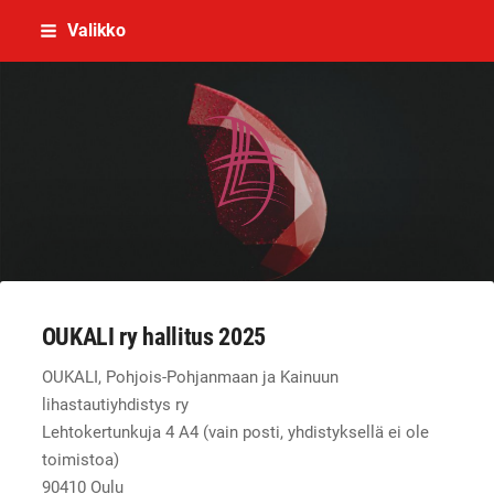
Siirry
Valikko
sivun
sisältöön
OUKALI,Pohjois-Pohjanmaan ja Kainu
OUKALI ry hallitus 2025
OUKALI, Pohjois-Pohjanmaan ja Kainuun
lihastautiyhdistys ry
Lehtokertunkuja 4 A4 (vain posti, yhdistyksellä ei ole
toimistoa)
90410 Oulu