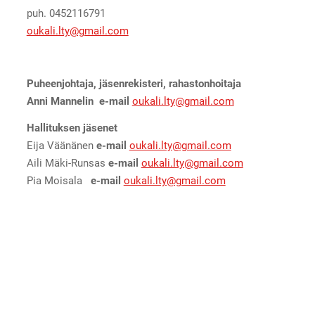
puh. 0452116791
oukali.lty@gmail.com
Puheenjohtaja, jäsenrekisteri, rahastonhoitaja
Anni Mannelin
e-mail
oukali.lty@gmail.com
Hallituksen jäsenet
Eija Väänänen
e-mail
oukali.lty@gmail.com
Aili Mäki-Runsas
e-mail
oukali.lty@gmail.com
Pia Moisala
e-mail
oukali.lty@gmail.com