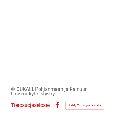
©
OUKALI, Pohjanmaan ja Kainuun
lihastautiyhdistys ry
Tietosuojaseloste
Tehty Yhdistysavaimella
Facebook