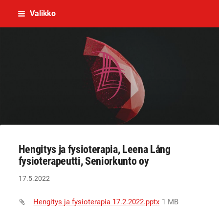
Siirry
Valikko
sivun
sisältöön
OUKALI,Pohjois-Pohjanmaan ja Kainu
Hengitys ja fysioterapia, Leena Lång
fysioterapeutti, Seniorkunto oy
17.5.2022
Hengitys ja fysioterapia 17.2.2022.pptx
1 MB